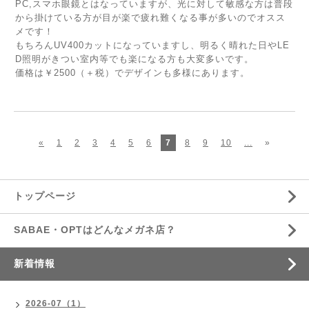
PC,スマホ眼鏡とはなっていますが、光に対して敏感な方は普段
から掛けている方が目が楽で疲れ難くなる事が多いのでオスス
メです！
もちろんUV400カットになっていますし、明るく晴れた日やLE
D照明がきつい室内等でも楽になる方も大変多いです。
価格は￥2500（＋税）でデザインも多様にあります。
«
1
2
3
4
5
6
7
8
9
10
...
»
トップページ
SABAE・OPTはどんなメガネ店？
新着情報
2026-07（1）