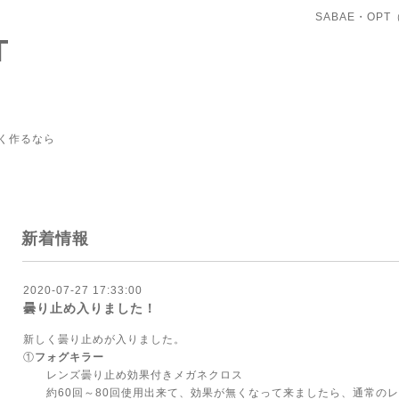
SABAE・OP
T
く作るなら
新着情報
2020-07-27 17:33:00
曇り止め入りました！
新しく曇り止めが入りました。
①
フォグキラー
レンズ曇り止め効果付きメガネクロス
約60回～80回使用出来て、効果が無くなって来ましたら、通常のレ