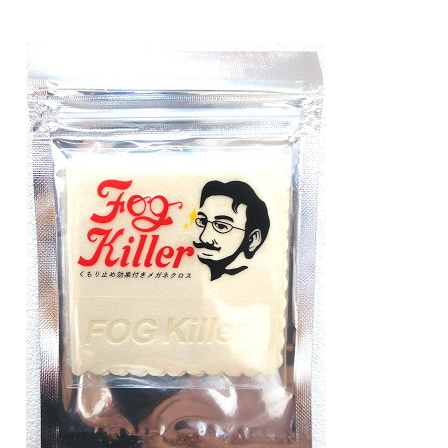
￥500（＋