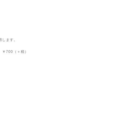
用します。
税）