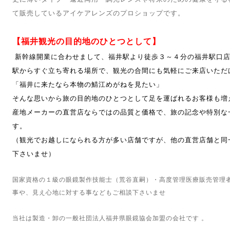
て販売しているアイケアレンズのプロショップです。
【福井観光の目的地のひとつとして】
新幹線開業に合わせまして、福井駅より徒歩３～４分の福井駅口店
駅からすぐ立ち寄れる場所で、観光の合間にも気軽にご来店いただ
「福井に来たなら本物の鯖江めがねを見たい」
そんな思いから旅の目的地のひとつとして足を運ばれるお客様も増
産地メーカーの直営店ならではの品質と価格で、旅の記念や特別な
す。
（観光でお越しになられる方が多い店舗ですが、他の直営店舗と同
下さいませ）
国家資格の１級の眼鏡製作技能士（荒谷直嗣）・高度管理医療販売管理
事や、見え心地に対する事などもご相談下さいませ
当社は製造・卸の一般社団法人福井県眼鏡協会加盟の会社です 。