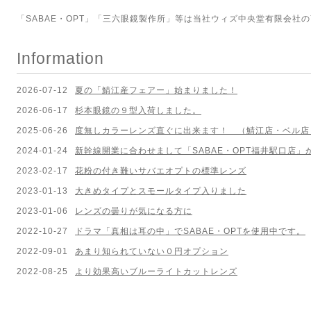
「SABAE・OPT」「三六眼鏡製作所」等は当社ウィズ中央堂有限会社
Information
2026-07-12
夏の「鯖江産フェアー」始まりました！
2026-06-17
杉本眼鏡の９型入荷しました。
2025-06-26
度無しカラーレンズ直ぐに出来ます！ （鯖江店・ベル店
2024-01-24
新幹線開業に合わせまして「SABAE・OPT福井駅口店
2023-02-17
花粉の付き難いサバエオプトの標準レンズ
2023-01-13
大きめタイプとスモールタイプ入りました
2023-01-06
レンズの曇りが気になる方に
2022-10-27
ドラマ「真相は耳の中」でSABAE・OPTを使用中です。
2022-09-01
あまり知られていない０円オプション
2022-08-25
より効果高いブルーライトカットレンズ