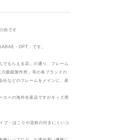
の街です
ABAE・OPT」です。
んでもらえる店」の通り、フレーム
PT」「三六眼鏡製作所」等の各ブランドの
会社などのフレームをメインに、産
ーカーの海外生産品ですがキッズ用
タイプ・ほこりや花粉の付きにくいコ
各種レンズなど、お求め易い価格に