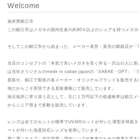
Welcome
福井県鯖江市
この鯖江市はメガネの国内生産の約90％以上のシェアを持つメガネ
そしてこの鯖江市から始まった、メーカー直営・直売の眼鏡店が「S
当店のコンセプトの「本気で良いメガネを安く作る・沢山の人に喜
は当社オリジナルのmede in sabae japanの「SABAE・O
直販や、鯖江で製造の各メーカー・オリジナルブランドを販売する
地だからこそ実現できる直販価格にて販売しています。
地元福井に寄り添う店として、主に１万円以下の低価格帯は鯖江メ
からシニア用まで多数を販売しています。
レンズは全てのセットが標準でUV400カットが付いた薄型非球面
ートが付いた強度対応レンズを使用しています。
更に薄いタイプ・遠近両用・調光レンズや将来のための健康を守る