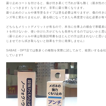
曇り止めコートを付けると、傷が付き易くて汚れが落ち難く（親水性の
とくっつきます）なりますが、非常に曇り難くなります。
曇り止めのジェルや液等塗るタイプは塗る必要は有りますが、傷の付き
ンズ等と変わりませんが、曇る様になってきたら再度塗り込む必要が有
どちらもメリットデメリットが有るので、本当に仕事上の都合で寒暖差
トを付けないか、使い分けた方がどちらも長持ちするのではないかと思
（曇り止めジェルや液は取扱説明書をほとんどの方は読まれないと思いま
じませてから拭き取らないと効果を十分に発揮しません）
SABAE・OPT店では数多くの種類を実際に試してみて、箱買いする会
しています‼